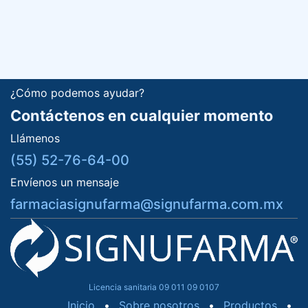
¿Cómo podemos ayudar?
Contáctenos en cualquier momento
Llámenos
(55) 52-76-64-00
Envíenos un mensaje
farmaciasignufarma@signufarma.com.mx
Licencia sanitaria 09 011 09 0107
Inicio
•
Sobre nosotros
•
Productos
•